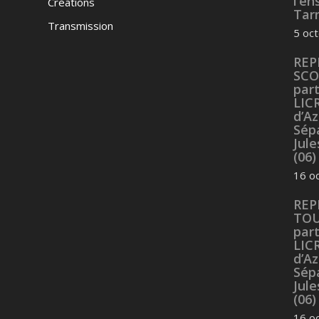
l’e
Créations
Tarn
Transmission
5 oc
REP
SCO
part
LIC
d’Az
Sép
Jul
(06)
16 o
REP
TOU
part
LIC
d’Az
Sép
Jul
(06)
16 o