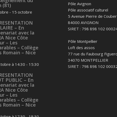
nseignement du
Pôle Avignon
 (81)
Pôle associatif culturel
tobre
-
15 octobre
5 Avenue Pierre de Couber
RESENTATION
84000 AVIGNON
LAIRE – En
SIRET : 798 898 102 0002
enariat avec la
RA Nice Côte
Pôle Montpellier
ur – Les
arables – Collège
Loft des assos
es Romain – Nice
77 rue du Faubourg Figuero
34070 MONTPELLIER
ctobre à 14:30
-
15:30
SIRET : 798 898 102 0003
RESENTATION
T PUBLIC – En
enariat avec la
RA Nice Côte
ur – Les
arables – Collège
es Romain – Nice
ctobre à 17:30
-
18:30