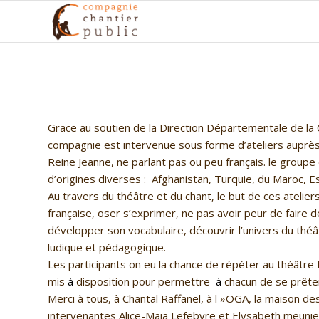
Grace au soutien de la Direction Départementale de la C
compagnie est intervenue sous forme d’ateliers auprè
Reine Jeanne, ne parlant pas ou peu français. le groupe 
d’origines diverses : Afghanistan, Turquie, du Maroc, E
Au travers du théâtre et du chant, le but de ces atelier
française, oser s’exprimer, ne pas avoir peur de faire 
développer son vocabulaire, découvrir l’univers du théâ
ludique et pédagogique.
Les participants on eu la chance de répéter au théâtre Is
mis
à
disposition pour permettre
à
chacun de se prêter
Merci à tous, à Chantal Raffanel, à l »OGA, la maison de
intervenantes Alice-Maia Lefebvre et Elysabeth meunie