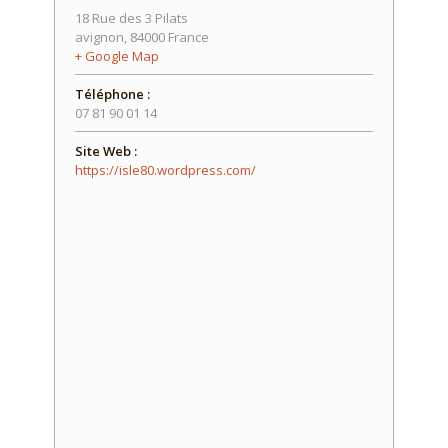
18 Rue des 3 Pilats
avignon
,
84000
France
+ Google Map
Téléphone :
07 81 90 01 14
Site Web :
https://isle80.wordpress.com/