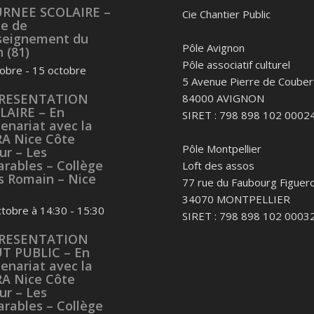
RNEE SCOLAIRE –
Cie Chantier Public
ue de
nseignement du
Pôle Avignon
 (81)
Pôle associatif culturel
tobre
-
15 octobre
5 Avenue Pierre de Couber
RESENTATION
84000 AVIGNON
LAIRE – En
SIRET : 798 898 102 0002
enariat avec la
RA Nice Côte
Pôle Montpellier
ur – Les
arables – Collège
Loft des assos
es Romain – Nice
77 rue du Faubourg Figuero
34070 MONTPELLIER
ctobre à 14:30
-
15:30
SIRET : 798 898 102 0003
RESENTATION
T PUBLIC – En
enariat avec la
RA Nice Côte
ur – Les
arables – Collège