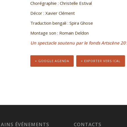
Chorégraphie : Christelle Estival
Décor : Xavier Clément
Traduction bengali : Spira Ghose
Montage son : Romain Deldon
Un spectacle soutenu par le fonds Artscène 20
+ GOOGLE AGENDA
+ EXPORTER VERS ICAL
AINS ÉVÉNEMENTS
CONTACTS