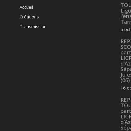
TOU
Accueil
Lig
l’e
Créations
Tarn
Transmission
5 oc
REP
SCO
part
LIC
d’Az
Sép
Jul
(06)
16 o
REP
TOU
part
LIC
d’Az
Sép