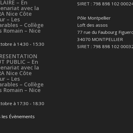
LAIRE – En
SIRET : 798 898 102 0002
enariat avec la
RA Nice Côte
Pôle Montpellier
ur – Les
arables – Collège
Loft des assos
es Romain – Nice
77 rue du Faubourg Figuero
34070 MONTPELLIER
ctobre à 14:30
-
15:30
SIRET : 798 898 102 0003
RESENTATION
T PUBLIC – En
enariat avec la
RA Nice Côte
ur – Les
arables – Collège
es Romain – Nice
ctobre à 17:30
-
18:30
s les Évènements