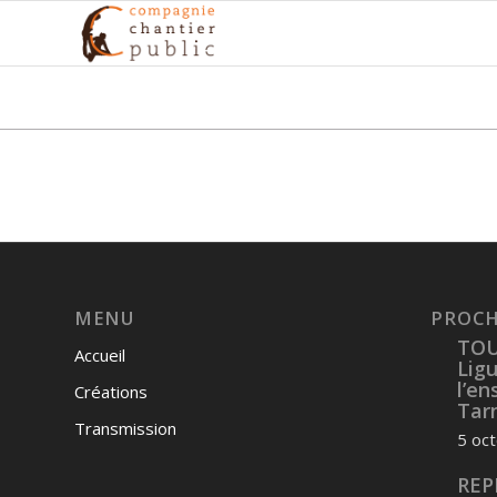
MENU
PROCH
TOU
Accueil
Lig
l’e
Créations
Tarn
Transmission
5 oc
REP