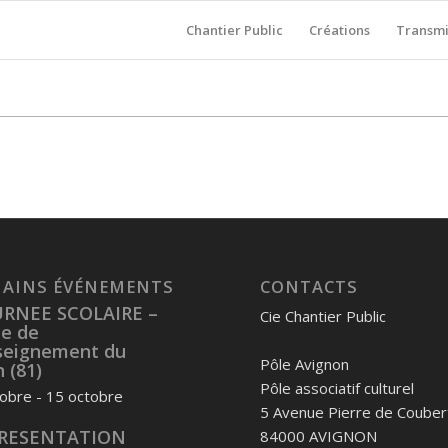
Chantier Public
Créations
Transmi
AINS ÉVÉNEMENTS
CONTACTS
RNEE SCOLAIRE –
Cie Chantier Public
ue de
nseignement du
Pôle Avignon
 (81)
Pôle associatif culturel
tobre
-
15 octobre
5 Avenue Pierre de Couber
RESENTATION
84000 AVIGNON