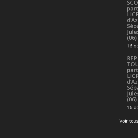
SCO
part
LIC
d’Az
Sép
Jul
(06)
16 o
REP
TOU
part
LIC
d’Az
Sép
Jul
(06)
16 o
Voir tou